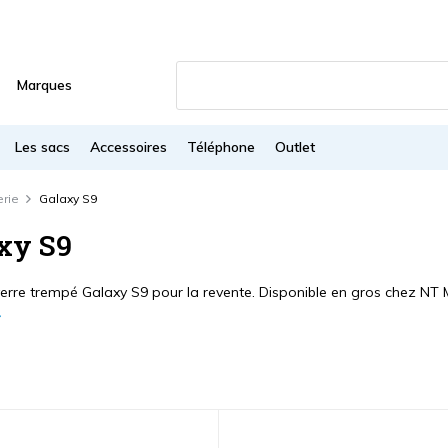
Marques
Les sacs
Accessoires
Téléphone
Outlet
erie
Galaxy S9
xy S9
verre trempé Galaxy S9 pour la revente. Disponible en gros chez NT M
s