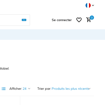
Utilisez les flèches haut et bas pour sélectionner
0
Se connecter
S'inscrire
obiel.
Afficher:
Trier par: