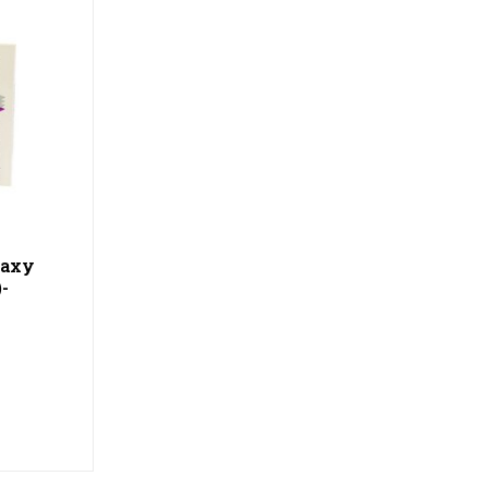
laxy
-