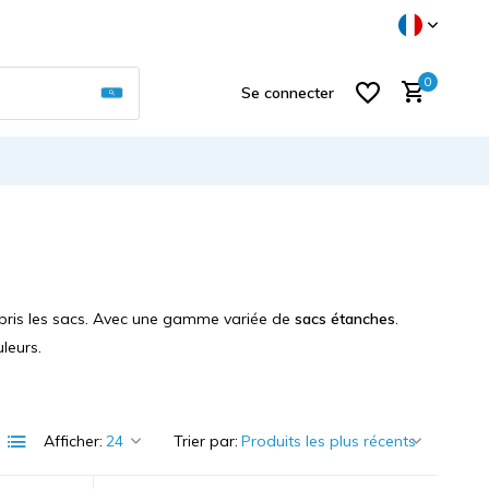
Utilisez les flèches haut et bas pour sélectionner
0
Se connecter
S'inscrire
mpris les sacs. Avec une gamme variée de
sacs étanches
.
leurs.
Afficher:
Trier par: