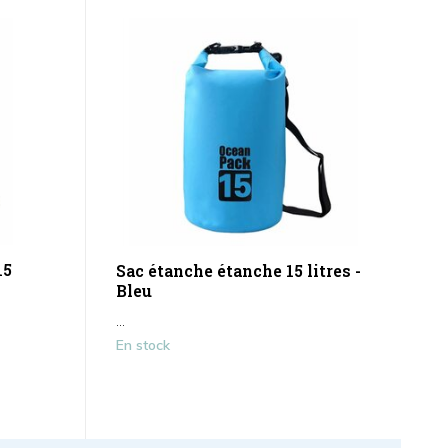
15
Sac étanche étanche 15 litres -
Bleu
...
En stock