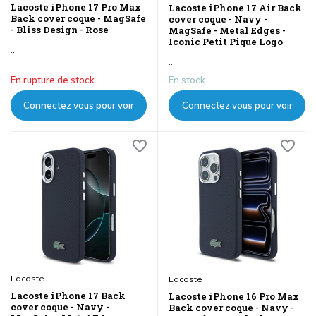
Lacoste iPhone 17 Pro Max
Lacoste iPhone 17 Air Back
Back cover coque - MagSafe
cover coque - Navy -
- Bliss Design - Rose
MagSafe - Metal Edges -
Iconic Petit Pique Logo
...
...
En rupture de stock
En stock
Connectez vous pour voir
Connectez vous pour voir
les prix
les prix
Lacoste
Lacoste
Lacoste iPhone 17 Back
Lacoste iPhone 16 Pro Max
cover coque - Navy -
Back cover coque - Navy -