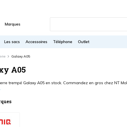
Marques
Les sacs
Accessoires
Téléphone
Outlet
erie
Galaxy A05
xy A05
verre trempé Galaxy A05 en stock. Commandez en gros chez NT Mobi
rques