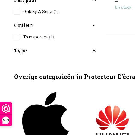
...
En stock
Galaxy A Serie
(1)
Couleur
Transparent
(1)
Type
Protecteur d'écran
(1)
Overige categorieën in Protecteur D'écr
9,3