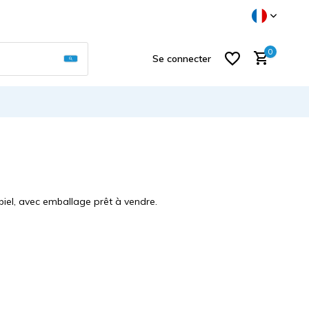
Utilisez les flèches haut et bas pour sélectionner
0
Se connecter
S'inscrire
el, avec emballage prêt à vendre.