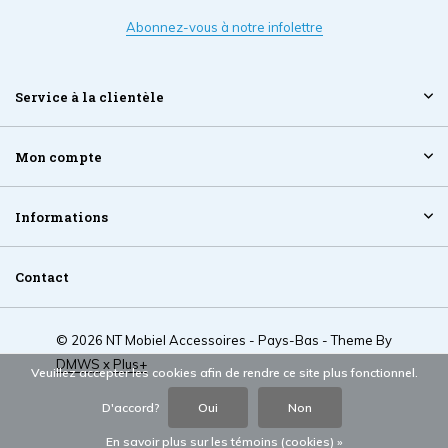
Abonnez-vous à notre infolettre
Service à la clientèle
Mon compte
Informations
Contact
© 2026 NT Mobiel Accessoires - Pays-Bas - Theme By
DMWS
x
Plus+
Veuillez accepter les cookies afin de rendre ce site plus fonctionnel.
D'accord?
Oui
Non
En savoir plus sur les témoins (cookies) »