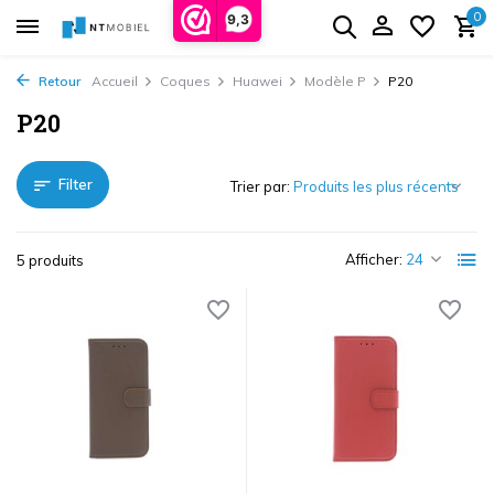
0
9,3
Retour
Accueil
Coques
Huawei
Modèle P
P20
P20
Filter
Trier par:
Afficher:
5 produits