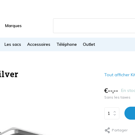
Marques
Les sacs
Accessoires
Téléphone
Outlet
ilver
Tout afficher K
€--,--
En sto
Sans les taxes
Partager