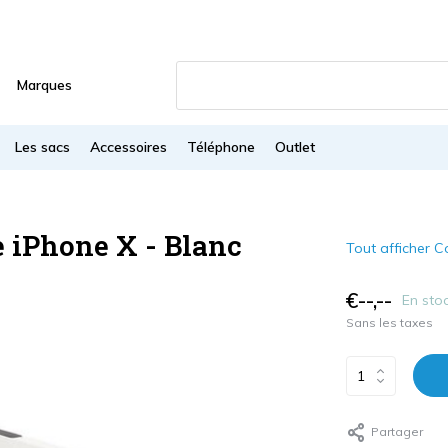
Marques
Les sacs
Accessoires
Téléphone
Outlet
 iPhone X - Blanc
Tout afficher 
€--,--
En sto
Sans les taxes
Partager