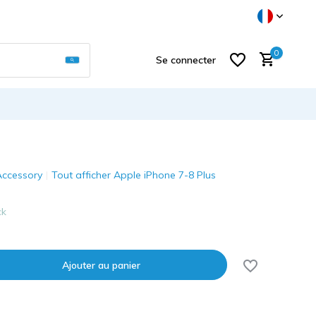
Utilisez les flèches haut et bas pour sélectionner
0
Se connecter
ccessory
Tout afficher Apple iPhone 7-8 Plus
S'inscrire
ck
Ajouter au panier