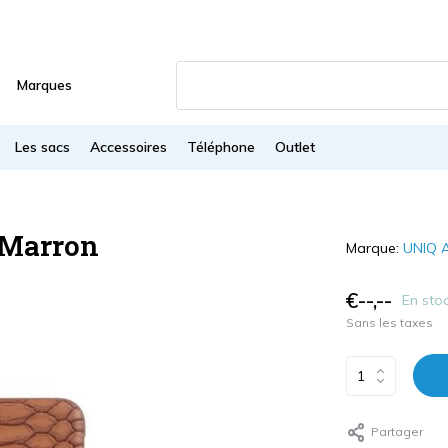
Marques
Les sacs
Accessoires
Téléphone
Outlet
 Marron
Marque:
UNIQ A
€--,--
En sto
Sans les taxes
Partager