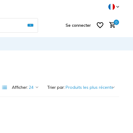
Utilisez les flèches haut et bas pour sélectionner
0
Se connecter
S'inscrire
Afficher:
Trier par: