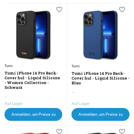
sehen
sehen
Tumi
Tumi
Tumi iPhone 14 Pro Back-
Tumi iPhone 14 Pro Back-
Cover hul - Liquid Silicone
Cover hul - Liquid Silicone -
- Women Collection -
Blau
Schwarz
...
...
Auf Lager
Auf Lager
Anmelden, um Preise zu
Anmelden, um Preise zu
sehen
sehen