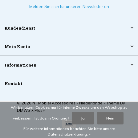
Melden Sie sich für unseren Newsletter an
Kundendienst
Mein Konto
Informationen
Kontakt
© 2026 NT Mobiel Accessoires - Niederlande - Theme By
Wir benutzen Cookies nur für interne Zwecke um den Webshop zu
DMWS
x
Plus+
verbessern. Ist das in Ordnung?
Ja
Nein
Für weitere Informationen beachten Sie bitte unsere
Datenschutzerklärung. »