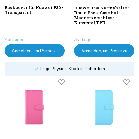
Backcover für Huawei P30 -
Huawei P30 Kartenhalter
Transparent
Braun Book-Case hul -
Magnetverschluss -
...
Kunststof;TPU
...
Auf Lager
Auf Lager
Anmelden, um Preise zu
Anmelden, um Preise zu
sehen
sehen
hysical Stock in Rotterdam
Order un