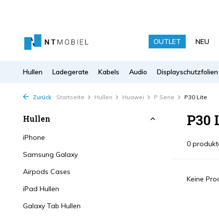
OUTLET
NEU
Hullen
Ladegerate
Kabels
Audio
Displayschutzfolien
Zurück
Startseite
Hullen
Huawei
P Serie
P30 Lite
P30 
Hullen
iPhone
0 produkt
Samsung Galaxy
Airpods Cases
Keine Prod
iPad Hullen
Galaxy Tab Hullen