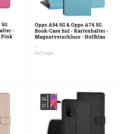
 5G
Oppo A54 5G & Oppo A74 5G
lter -
Book-Case hul - Kartenhalter -
 Pink
Magnetverschluss - Hellblau
...
Auf Lager