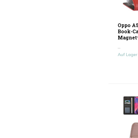
Oppo A5
Book-Cas
Magnetv
...
Auf Lager