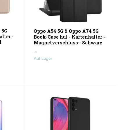
 5G
Oppo A54 5G & Oppo A74 5G
lter -
Book-Case hul - Kartenhalter -
d
Magnetverschluss - Schwarz
...
Auf Lager