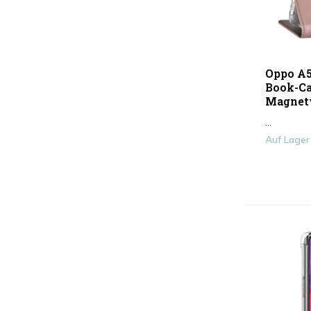
Oppo A5
Book-Cas
Magnetv
...
Auf Lager