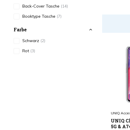
Back-Cover Tasche
(14)
Booktype Tasche
(7)
Farbe
Schwarz
(2)
Rot
(3)
Blau
(2)
Transparent
(2)
Pink
(3)
Braun / Beige
(2)
Mehr anzeigen
UNIQ Acce
Type
UNIQ Cl
Antishock
(1)
5G & A7