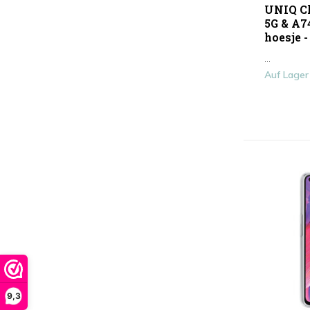
UNIQ Cl
5G & A7
hoesje -
...
Auf Lager
9,3