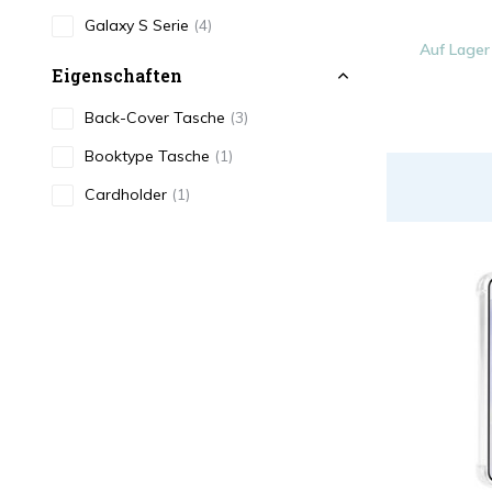
Galaxy S Serie
(4)
Auf Lager
Eigenschaften
Back-Cover Tasche
(3)
Booktype Tasche
(1)
Cardholder
(1)
Farbe
Schwarz
(2)
Transparent
(2)
Type
Antishock
(1)
Smartphone-Hülle
(4)