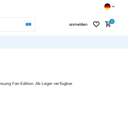
Verwende die Pfeile nach oben und unten, um d
0
anmelden
Benutzerkonto anlegen
amsung Fan Edition. Ab Lager verfügbar.