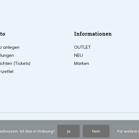
to
Informationen
o anlegen
OUTLET
llungen
NEU
chten (Tickets)
Marken
zettel
erbessern. Ist das in Ordnung?
Ja
Nein
Für weitere 