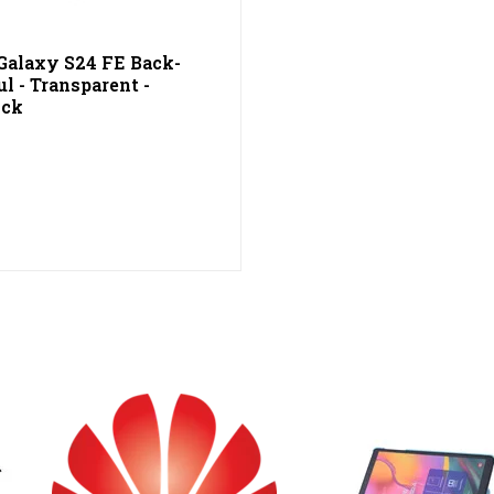
alaxy S24 FE Back-
l - Transparent -
ock