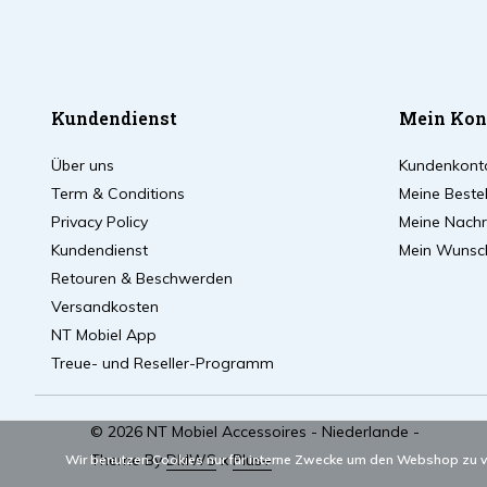
Kundendienst
Mein Kon
Über uns
Kundenkont
Term & Conditions
Meine Beste
Privacy Policy
Meine Nachri
Kundendienst
Mein Wunsch
Retouren & Beschwerden
Versandkosten
NT Mobiel App
Treue- und Reseller-Programm
© 2026 NT Mobiel Accessoires - Niederlande -
Theme By
DMWS
x
Plus+
Wir benutzen Cookies nur für interne Zwecke um den Webshop zu v