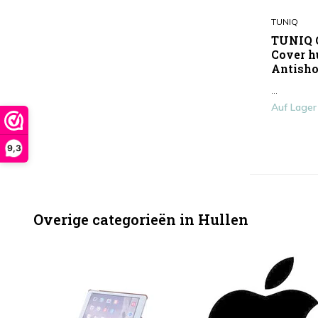
TUNIQ
TUNIQ G
Cover hu
Antish
...
Auf Lager
9,3
Overige categorieën in Hullen