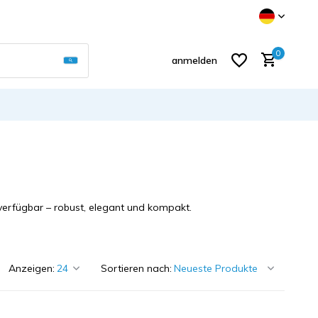
Verwende die Pfeile nach oben und unten, um d
0
anmelden
Benutzerkonto anlegen
 verfügbar – robust, elegant und kompakt.
Anzeigen:
Sortieren nach: