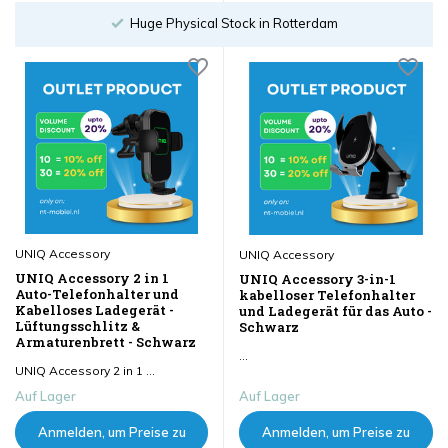
sehen
sehen
tterdam
Order until 18:00
UNIQ Accessory
UNIQ Accessory
UNIQ Accessory 2 in 1
UNIQ Accessory 3-in-1
Auto-Telefonhalter und
kabelloser Telefonhalter
Kabelloses Ladegerät -
und Ladegerät für das Auto -
Lüftungsschlitz &
Schwarz
Armaturenbrett - Schwarz
...
UNIQ Accessory 2 in 1 ...
Auf Lager
Auf Lager
Anmelden, um Preise zu
Anmelden, um Preise zu