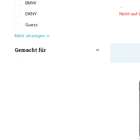
BMW
...
DKNY
Nicht auf 
Guess
Mehr anzeigen
Gemacht für
iPhone 17 Serie
(281)
Galaxy S Serie
(1)
Eigenschaften
Back-Cover Tasche
(277)
Booktype Tasche
(5)
Magsafe
(204)
Phone Strap
(13)