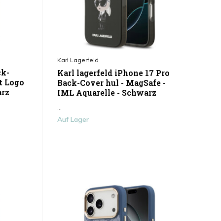
Karl Lagerfeld
ck-
Karl lagerfeld iPhone 17 Pro
t Logo
Back-Cover hul - MagSafe -
arz
IML Aquarelle - Schwarz
...
Auf Lager