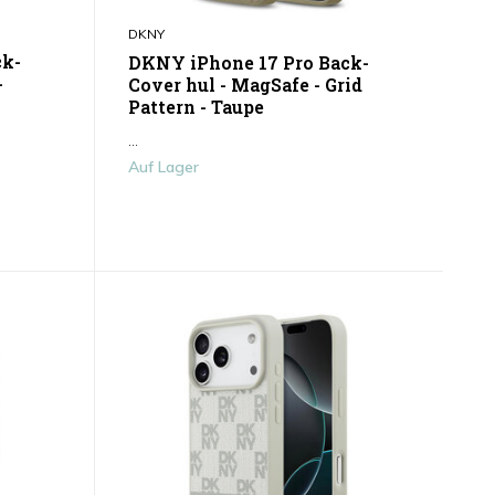
DKNY
ck-
DKNY iPhone 17 Pro Back-
-
Cover hul - MagSafe - Grid
Pattern - Taupe
...
Auf Lager