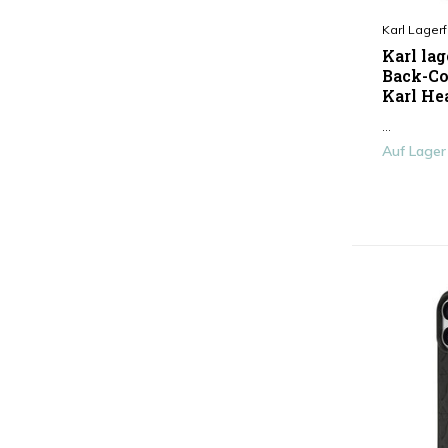
Cardholder
(7)
Karl Lagerf
Farbe
Karl lag
Back-Co
Schwarz
(80)
Karl He
Weiß
(9)
...
Auf Lager
Rot
(6)
Blau
(43)
Transparent
(11)
Pink
(39)
Mehr anzeigen
Type
Antishock
(16)
Display Schutzglas
(4)