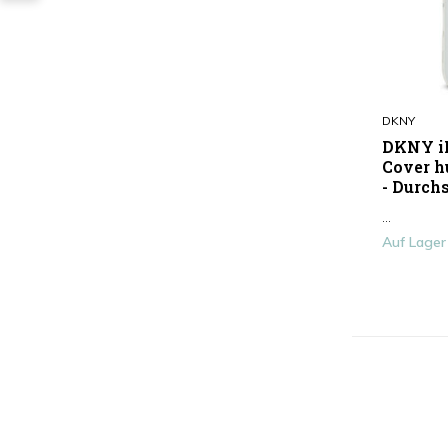
DKNY
DKNY iP
Cover h
- Durch
...
Auf Lager