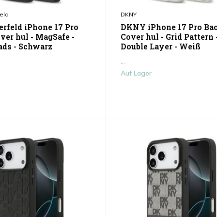
eld
DKNY
erfeld iPhone 17 Pro
DKNY iPhone 17 Pro Ba
ver hul - MagSafe -
Cover hul - Grid Pattern 
ads - Schwarz
Double Layer - Weiß
...
Auf Lager