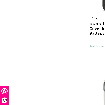
Smartphone-Hülle
(282)
DKNY
DKNY iP
Cover hu
Pattern
...
Auf Lager
9,3