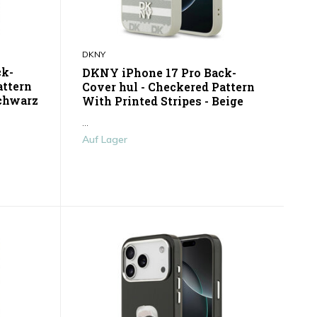
DKNY
ck-
DKNY iPhone 17 Pro Back-
attern
Cover hul - Checkered Pattern
Schwarz
With Printed Stripes - Beige
...
Auf Lager