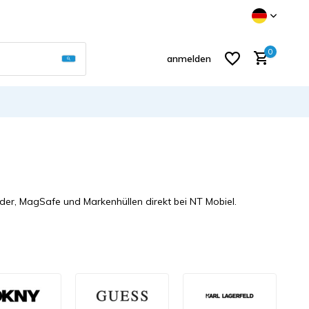
Verwende die Pfeile nach oben und unten, um d
0
anmelden
Benutzerkonto anlegen
Leder, MagSafe und Markenhüllen direkt bei NT Mobiel.