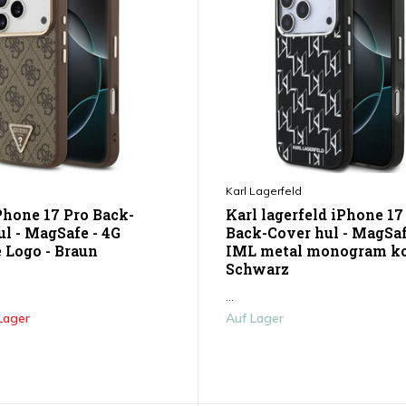
Karl Lagerfeld
Phone 17 Pro Back-
Karl lagerfeld iPhone 17
ul - MagSafe - 4G
Back-Cover hul - MagSaf
e Logo - Braun
IML metal monogram kc
Schwarz
...
Lager
Auf Lager