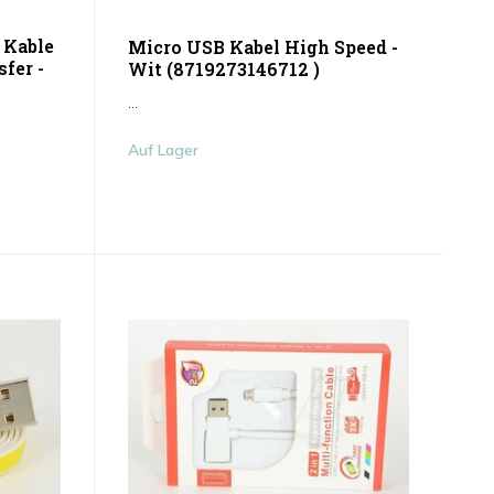
 Kable
Micro USB Kabel High Speed -
fer -
Wit (8719273146712 )
...
Auf Lager