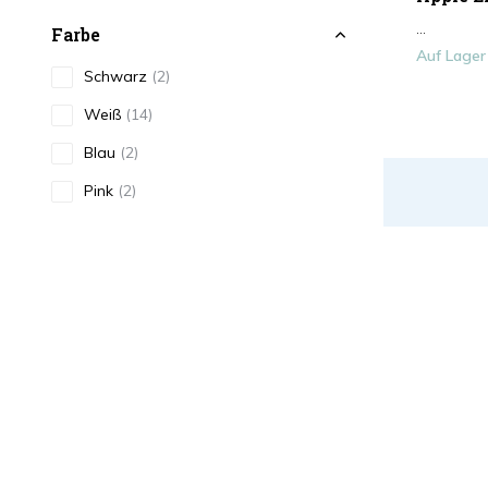
...
Farbe
Auf Lager
Schwarz
(2)
Weiß
(14)
Blau
(2)
Pink
(2)
Braun / Beige
(1)
Gold / Gelb
(4)
Mehr anzeigen
Type
Kabel
(31)