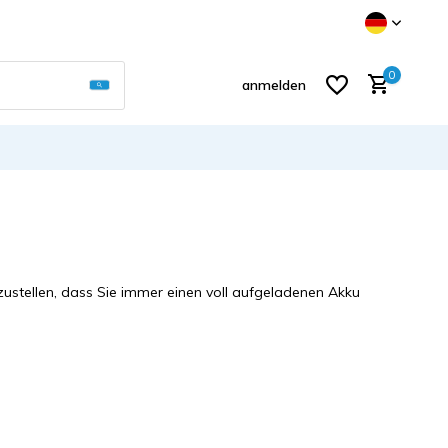
Verwende die Pfeile nach oben und unten, um d
0
anmelden
Benutzerkonto anlegen
zustellen, dass Sie immer einen voll aufgeladenen Akku