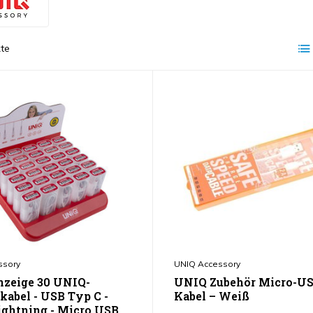
te
ssory
UNIQ Accessory
nzeige 30 UNIQ-
UNIQ Zubehör Micro-US
kabel - USB Typ C -
Kabel – Weiß
ightning - Micro USB