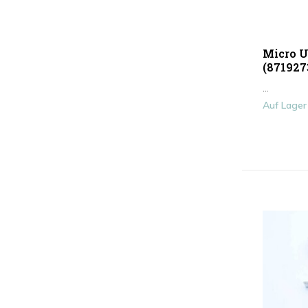
Micro U
(871927
...
Auf Lager