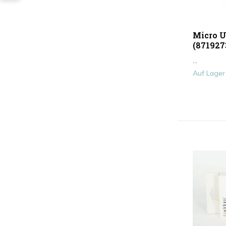
Micro U
(871927
...
Auf Lager