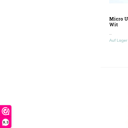
Micro U
Wit
...
Auf Lager
9,3