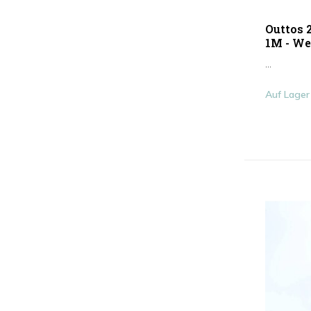
Outtos 
1M - We
...
Auf Lager