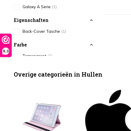
Galaxy A Serie
(1)
Eigenschaften
Back-Cover Tasche
(1)
Farbe
9,3
Transparent
(1)
Type
Overige categorieën in Hullen
Antishock
(1)
Smartphone-Hülle
(1)