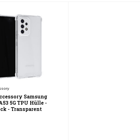
ssory
ccessory Samsung
A53 5G TPU Hülle -
ck - Transparent