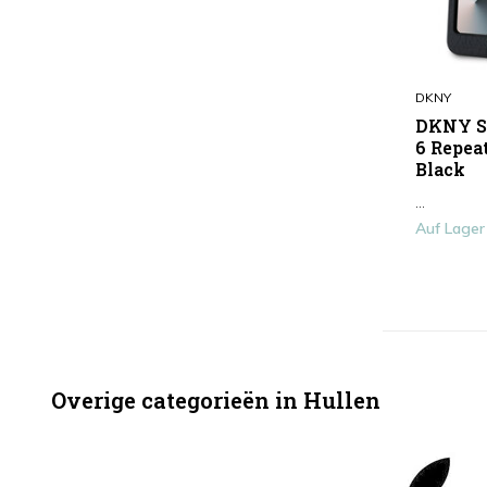
DKNY
DKNY Sa
6 Repeat
Black
...
Auf Lager
Overige categorieën in Hullen