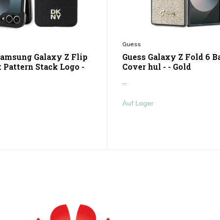
Guess
msung Galaxy Z Flip
Guess Galaxy Z Fold 6 B
 Pattern Stack Logo -
Cover hul - - Gold
...
Auf Lager