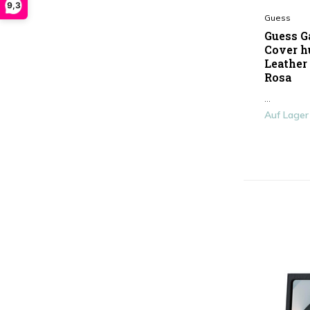
9,3
Guess
Guess G
Cover h
Leather 
Rosa
...
Auf Lager