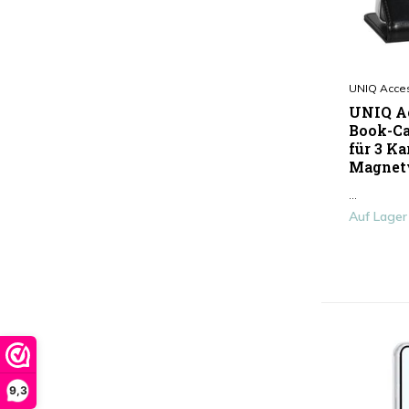
UNIQ Acce
UNIQ Ac
Book-Ca
für 3 Ka
Magnetv
...
Auf Lager
9,3