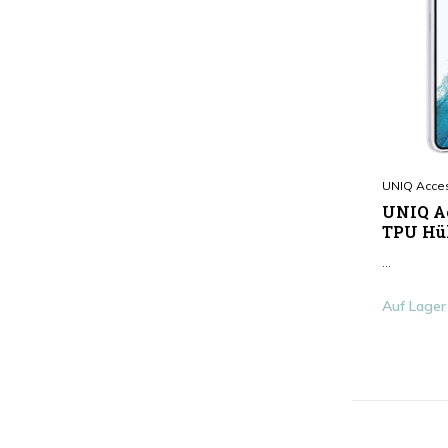
UNIQ Acce
UNIQ Ac
TPU Hül
...
Auf Lager