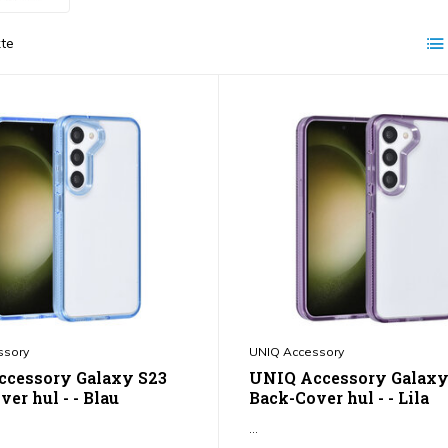
te
ssory
UNIQ Accessory
cessory Galaxy S23
UNIQ Accessory Galaxy
er hul - - Blau
Back-Cover hul - - Lila
...