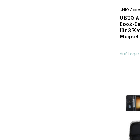
Transparent
(1)
UNIQ Acce
Pink
(1)
UNIQ Ac
Mehr anzeigen
Book-Ca
für 3 Ka
Magnetv
Type
...
Antishock
(1)
Auf Lager
Smartphone-Hülle
(15)