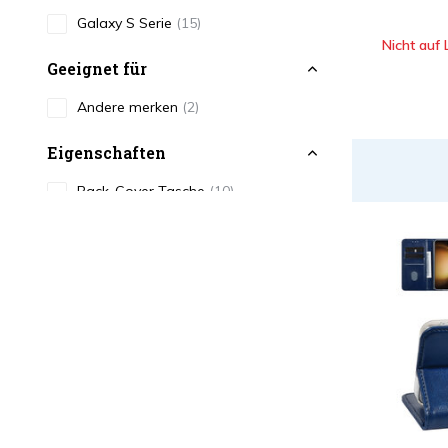
Galaxy S Serie
(15)
Nicht auf 
Geeignet für
Andere merken
(2)
Eigenschaften
Back-Cover Tasche
(10)
Booktype Tasche
(5)
Farbe
Schwarz
(3)
Weiß
(2)
Blau
(2)
Print
(6)