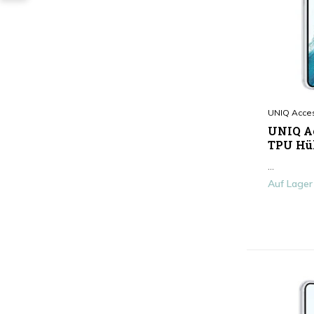
UNIQ Acce
UNIQ Ac
TPU Hül
...
Auf Lager