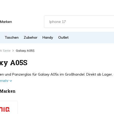
Marken
Taschen
Zubehor
Handy
Outlet
A Serie
Galaxy A05S
xy A05S
ien und Panzerglas für Galaxy A05s im Großhandel. Direkt ab Lager, r
e mehr
 Marken