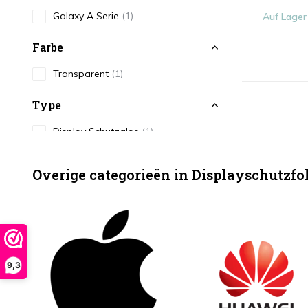
...
Galaxy A Serie
(1)
Auf Lager
Farbe
Transparent
(1)
Type
Display Schutzglas
(1)
Overige categorieën in Displayschutzfo
9,3