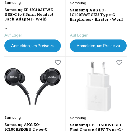
Samsung
Samsung
Samsung EE-UC10JUWE
Samsung AKG EO-
USB-C to 3.5mm Headset
IC100BWEGEU Type-C
Jack Adapter - Weiß
Earphones - Blister - Weiß
...
...
Auf Lager
Auf Lager
Anmelden, um Preise zu
Anmelden, um Preise zu
sehen
sehen
Samsung
Samsung
Samsung AKG EO-
Samsung EP-T1510WEGEU
IC100BBEGEU Type-C
Fast Charger15W Type-C -