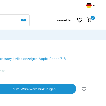
Verwende die Pfeile nach oben und unten, um d
0
anmelden
cessory
Alles anzeigen Apple iPhone 7-8
Benutzerkonto anlegen
ger
Zum Warenkorb hinzufügen