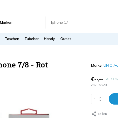
Marken
Taschen
Zubehor
Handy
Outlet
hone 7/8 - Rot
Marke:
UNIQ Ac
€--,--
Auf La
exkl. MwSt.
Teilen