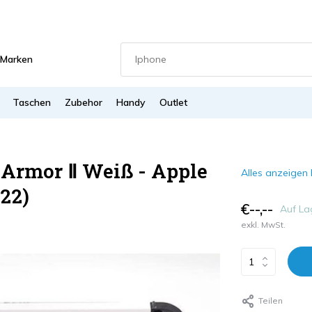
Marken
Taschen
Zubehor
Handy
Outlet
 Armor Ⅱ Weiß - Apple
Alles anzeigen 
22)
€--,--
Auf La
exkl. MwSt.
Teilen