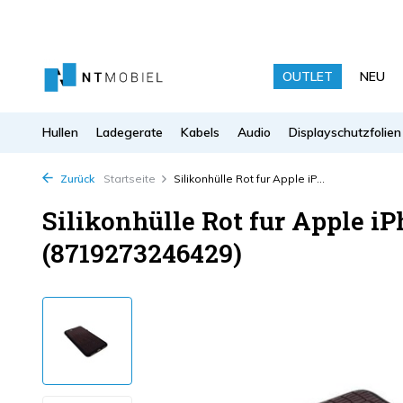
OUTLET
NEU
Hullen
Ladegerate
Kabels
Audio
Displayschutzfolien
Zurück
Startseite
Silikonhülle Rot fur Apple iP...
Silikonhülle Rot fur Apple iP
(8719273246429)