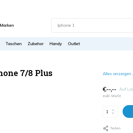
Marken
Taschen
Zubehor
Handy
Outlet
hone 7/8 Plus
Alles anzeigen 
€--,--
Auf La
exkl. MwSt.
Teilen