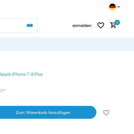
Verwende die Pfeile nach oben und unten, um d
0
anmelden
Apple iPhone 7-8 Plus
Benutzerkonto anlegen
ger
Zum Warenkorb hinzufügen