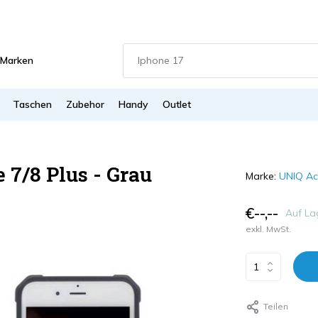
Marken
Taschen
Zubehor
Handy
Outlet
 7/8 Plus - Grau
Marke:
UNIQ Ac
€--,--
Auf La
exkl. MwSt.
Teilen