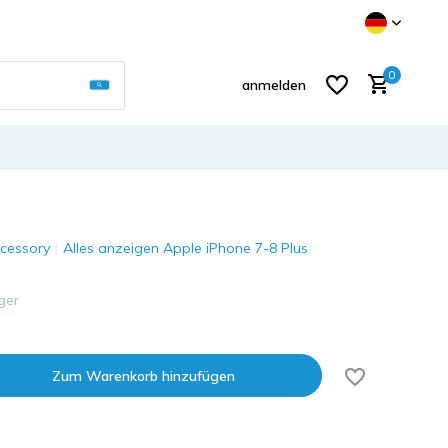
Verwende die Pfeile nach oben und unten, um d
0
anmelden
cessory
Alles anzeigen Apple iPhone 7-8 Plus
Benutzerkonto anlegen
ger
Zum Warenkorb hinzufügen