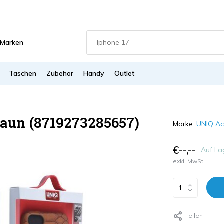
Marken
Taschen
Zubehor
Handy
Outlet
raun (8719273285657)
Marke:
UNIQ Ac
€--,--
Auf La
exkl. MwSt.
Teilen