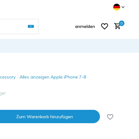
Verwende die Pfeile nach oben und unten, um d
0
anmelden
cessory
Alles anzeigen Apple iPhone 7-8
Benutzerkonto anlegen
ger
Zum Warenkorb hinzufügen