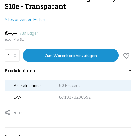
S10e - Transparant
Alles anzeigen Hullen
€--,--
Auf Lager
exkl. MwSt.
Zum Warenkorb hinzufügen
Produktdaten
Artikelnummer:
50 Procent
EAN
8719273290552
Teilen