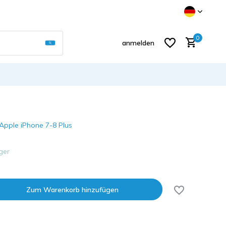
Verwende die Pfeile nach oben und unten, um d
0
anmelden
Apple iPhone 7-8 Plus
Benutzerkonto anlegen
ger
Zum Warenkorb hinzufügen