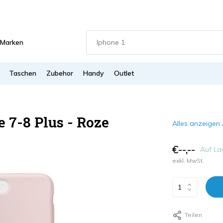
Marken
Taschen
Zubehor
Handy
Outlet
 7-8 Plus - Roze
Alles anzeigen 
€--,--
Auf La
exkl. MwSt.
Teilen