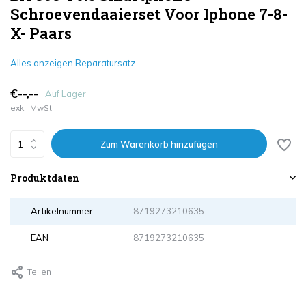
Schroevendaaierset Voor Iphone 7-8-
X- Paars
Alles anzeigen Reparatursatz
€--,--
Auf Lager
exkl. MwSt.
Zum Warenkorb hinzufügen
Produktdaten
Artikelnummer:
8719273210635
EAN
8719273210635
Teilen