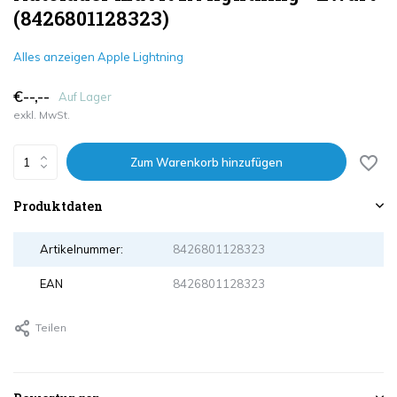
(8426801128323)
Alles anzeigen Apple Lightning
€--,--
Auf Lager
exkl. MwSt.
Zum Warenkorb hinzufügen
Produktdaten
Artikelnummer:
8426801128323
EAN
8426801128323
Teilen