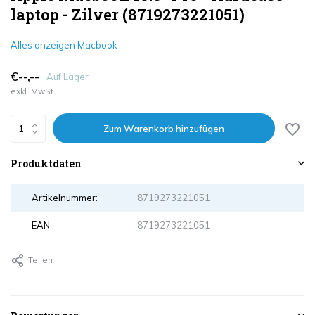
laptop - Zilver (8719273221051)
Alles anzeigen Macbook
€--,--
Auf Lager
exkl. MwSt.
Zum Warenkorb hinzufügen
Produktdaten
Artikelnummer:
8719273221051
EAN
8719273221051
Teilen