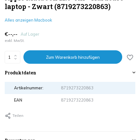
laptop - Zwart (8719273220863)
Alles anzeigen Macbook
€--,--
Auf Lager
exkl. MwSt.
Zum Warenkorb hinzufügen
Produktdaten
Artikelnummer:
8719273220863
EAN
8719273220863
Teilen