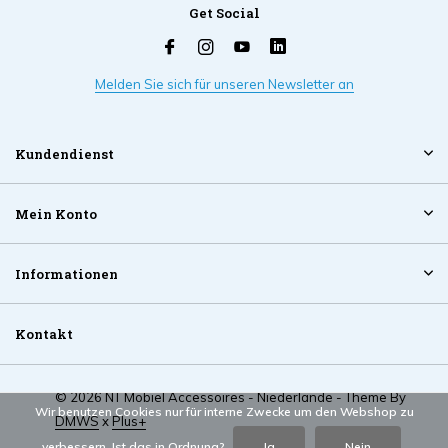
Get Social
Melden Sie sich für unseren Newsletter an
Kundendienst
Mein Konto
Informationen
Kontakt
© 2026 NT Mobiel Accessoires - Niederlande - Theme By
Wir benutzen Cookies nur für interne Zwecke um den Webshop zu
DMWS
x
Plus+
verbessern. Ist das in Ordnung?
Ja
Nein