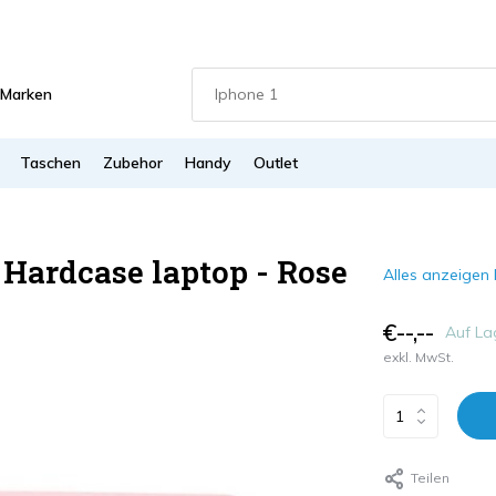
Marken
Taschen
Zubehor
Handy
Outlet
 Hardcase laptop - Rose
Alles anzeigen
€--,--
Auf La
exkl. MwSt.
Teilen