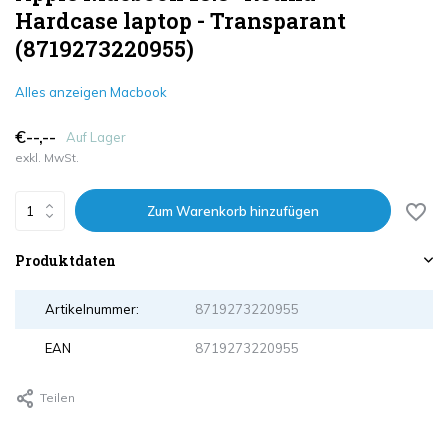
Hardcase laptop - Transparant
(8719273220955)
Alles anzeigen Macbook
€--,--
Auf Lager
exkl. MwSt.
Zum Warenkorb hinzufügen
Produktdaten
Artikelnummer:
8719273220955
EAN
8719273220955
Teilen