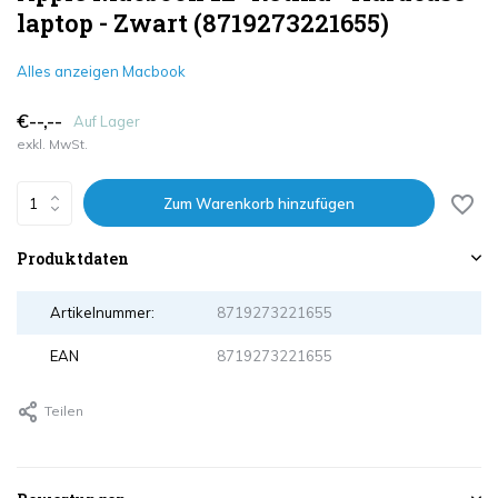
laptop - Zwart (8719273221655)
Alles anzeigen Macbook
€--,--
Auf Lager
exkl. MwSt.
Zum Warenkorb hinzufügen
Produktdaten
Artikelnummer:
8719273221655
EAN
8719273221655
Teilen